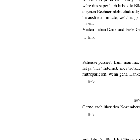
wäre das super! Ich habe die B
eigenen Rechner nicht eindeutig 
herausfinden müßte, welches ge
habe...
Vielen lieben Dank und beste G
...
link
Scheisse passiert; kann man mac
Ist ja "nur" Internet, aber trotzd
mitreparieren, wenn geht. Danke
...
link
no
Gerne auch über den Novemberr
...
link
Fräulein Deville. Ich hätte da n