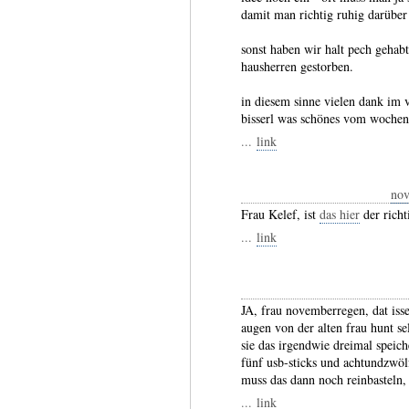
damit man richtig ruhig darübe
sonst haben wir halt pech gehabt
hausherren gestorben.
in diesem sinne vielen dank im 
bisserl was schönes vom wochene
...
link
no
Frau Kelef, ist
das hier
der richt
...
link
JA, frau novemberregen, dat isse
augen von der alten frau hunt se
sie das irgendwie dreimal speich
fünf usb-sticks und achtundzwölf
muss das dann noch reinbasteln
...
link